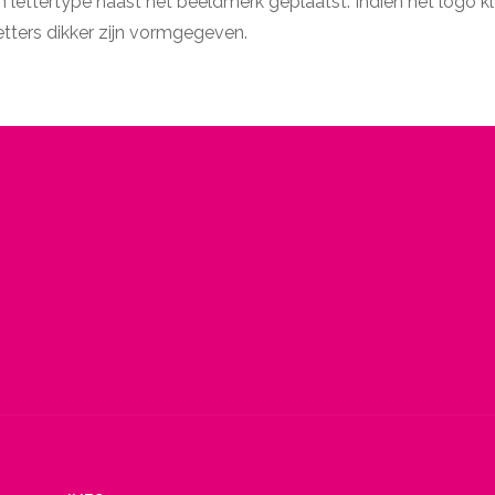
lettertype naast het beeldmerk geplaatst. Indien het logo kle
etters dikker zijn vormgegeven.