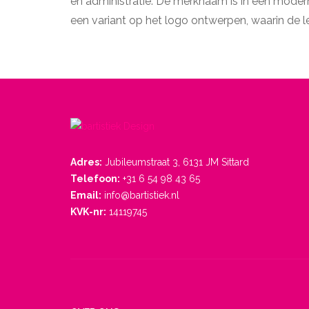
en administratie. De merknaam is in een modern 
een variant op het logo ontwerpen, waarin de l
Adres:
Jubileumstraat 3, 6131 JM Sittard
Telefoon:
+31 6 54 98 43 65
Email:
info@bartistiek.nl
KVK-nr:
14119745