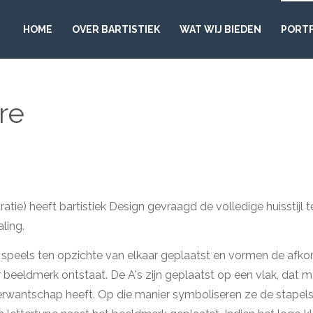
HOME
OVER BARTISTIEK
WAT WIJ BIEDEN
PORT
re
ie) heeft bartistiek Design gevraagd de volledige huisstijl 
ling.
jn speels ten opzichte van elkaar geplaatst en vormen de afko
eeldmerk ontstaat. De A's zijn geplaatst op een vlak, dat 
n verwantschap heeft. Op die manier symboliseren ze de stap