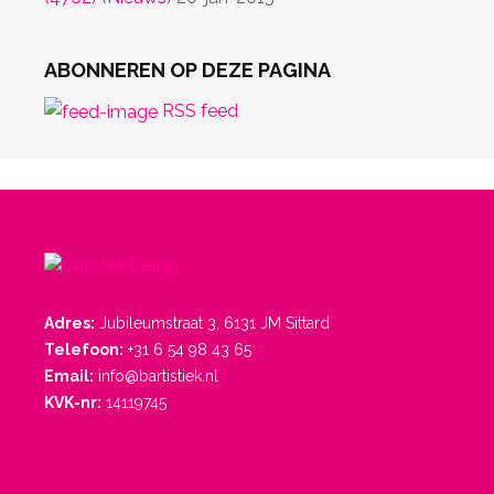
ABONNEREN OP DEZE PAGINA
RSS feed
Adres:
Jubileumstraat 3, 6131 JM Sittard
Telefoon:
+31 6 54 98 43 65
Email:
info@bartistiek.nl
KVK-nr:
14119745