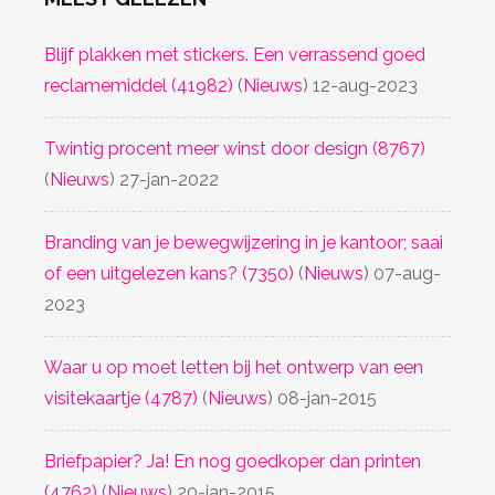
Blijf plakken met stickers. Een verrassend goed
reclamemiddel
(41982)
(
Nieuws
)
12-aug-2023
Twintig procent meer winst door design
(8767)
(
Nieuws
)
27-jan-2022
Branding van je bewegwijzering in je kantoor; saai
of een uitgelezen kans?
(7350)
(
Nieuws
)
07-aug-
2023
Waar u op moet letten bij het ontwerp van een
visitekaartje
(4787)
(
Nieuws
)
08-jan-2015
Briefpapier? Ja! En nog goedkoper dan printen
(4762)
(
Nieuws
)
20-jan-2015